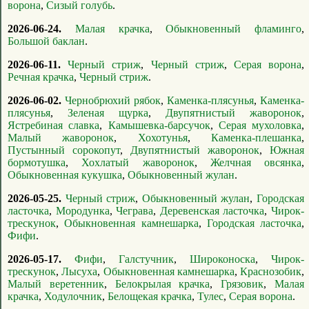
ворона
,
Сизый голубь
.
2026-06-24.
Малая крачка
,
Обыкновенный фламинго
,
Большой баклан
.
2026-06-11.
Черный стриж
,
Черный стриж
,
Серая ворона
,
Речная крачка
,
Черный стриж
.
2026-06-02.
Чернобрюхий рябок
,
Каменка-плясунья
,
Каменка-
плясунья
,
Зеленая щурка
,
Двупятнистый жаворонок
,
Ястребиная славка
,
Камышевка-барсучок
,
Серая мухоловка
,
Малый жаворонок
,
Хохотунья
,
Каменка-плешанка
,
Пустынный сорокопут
,
Двупятнистый жаворонок
,
Южная
бормотушка
,
Хохлатый жаворонок
,
Желчная овсянка
,
Обыкновенная кукушка
,
Обыкновенный жулан
.
2026-05-25.
Черный стриж
,
Обыкновенный жулан
,
Городская
ласточка
,
Мородунка
,
Чеграва
,
Деревенская ласточка
,
Чирок-
трескунок
,
Обыкновенная камнешарка
,
Городская ласточка
,
Фифи
.
2026-05-17.
Фифи
,
Галстучник
,
Широконоска
,
Чирок-
трескунок
,
Лысуха
,
Обыкновенная камнешарка
,
Краснозобик
,
Малый веретенник
,
Белокрылая крачка
,
Грязовик
,
Малая
крачка
,
Ходулочник
,
Белощекая крачка
,
Тулес
,
Серая ворона
.