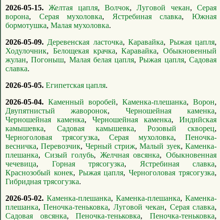
2026-05-15.
Желтая цапля
,
Волчок
,
Луговой чекан
,
Серая
ворона
,
Серая мухоловка
,
Ястребиная славка
,
Южная
бормотушка
,
Малая мухоловка
.
2026-05-09.
Деревенская ласточка
,
Каравайка
,
Рыжая цапля
,
Ходулочник
,
Белощекая крачка
,
Каравайка
,
Обыкновенный
жулан
,
Погоныш
,
Малая белая цапля
,
Рыжая цапля
,
Садовая
славка
.
2026-05-05.
Египетская цапля
.
2026-05-04.
Каменный воробей
,
Каменка-плешанка
,
Ворон
,
Двупятнистый жаворонок
,
Черношейная каменка
,
Черношейная каменка
,
Черношейная каменка
,
Индийская
камышевка
,
Садовая камышевка
,
Розовый скворец
,
Черноголовая трясогузка
,
Серая мухоловка
,
Пеночка-
весничка
,
Перевозчик
,
Черный стриж
,
Малый зуек
,
Каменка-
плешанка
,
Сизый голубь
,
Желчная овсянка
,
Обыкновенная
чечевица
,
Горная трясогузка
,
Ястребиная славка
,
Краснозобый конек
,
Рыжая цапля
,
Черноголовая трясогузка
,
Гибридная трясогузка
.
2026-05-02.
Каменка-плешанка
,
Каменка-плешанка
,
Каменка-
плешанка
,
Пеночка-теньковка
,
Луговой чекан
,
Серая славка
,
Садовая овсянка
,
Пеночка-теньковка
,
Пеночка-теньковка
,