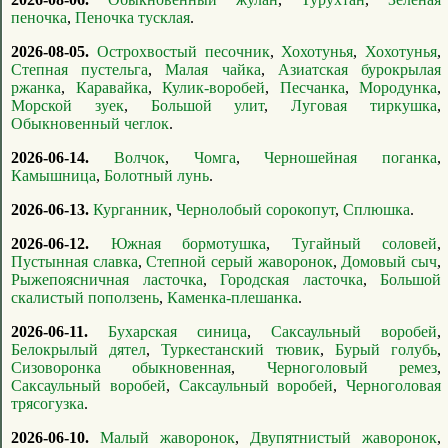
пеночка
,
Пеночка тусклая
.
2026-08-05.
Острохвостый песочник
,
Хохотунья
,
Хохотунья
,
Степная пустельга
,
Малая чайка
,
Азиатская бурокрылая
ржанка
,
Каравайка
,
Кулик-воробей
,
Песчанка
,
Мородунка
,
Морской зуек
,
Большой улит
,
Луговая тиркушка
,
Обыкновенный чеглок
.
2026-06-14.
Волчок
,
Чомга
,
Черношейная поганка
,
Камышница
,
Болотный лунь
.
2026-06-13.
Курганник
,
Чернолобый сорокопут
,
Сплюшка
.
2026-06-12.
Южная бормотушка
,
Тугайный соловей
,
Пустынная славка
,
Степной серый жаворонок
,
Домовый сыч
,
Рыжепоясничная ласточка
,
Городская ласточка
,
Большой
скалистый поползень
,
Каменка-плешанка
.
2026-06-11.
Бухарская синица
,
Саксаульный воробей
,
Белокрылый дятел
,
Туркестанский тювик
,
Бурый голубь
,
Сизоворонка обыкновенная
,
Черноголовый ремез
,
Саксаульный воробей
,
Саксаульный воробей
,
Черноголовая
трясогузка
.
2026-06-10.
Малый жаворонок
,
Двупятнистый жаворонок
,