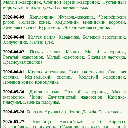
Малый жаворонок
,
Степной серый жаворонок
,
Пустынный
ворон
,
Каспийский зуек
,
Пустынная совка
.
2026-06-09.
Ходулочник
,
Журавль-красавка
,
Чернобрюхий
рябок
,
Полевой конек
,
Ходулочник
,
Индийский воробей
,
Желчная овсянка
,
Курганник
,
Обыкновенная горлица
.
2026-06-08.
Желтая цапля
,
Каравайка
,
Большой веретенник
,
Ходулочник
,
Малый зуек
.
2026-06-02.
Певчая славка
,
Кеклик
,
Малый жаворонок
,
Рогатый жаворонок
,
Малый жаворонок
,
Скальная ласточка
,
Красноухая овсянка
.
2026-06-01.
Каменка-плешанка
,
Скальная овсянка
,
Скальная
овсянка
,
Монгольский снегирь
,
Хохлатый жаворонок
,
Полевой конек
,
Коноплянка
.
2026-05-30.
Домовый сыч
,
Полевой жаворонок
,
Малый
жаворонок
,
Чибис
,
Двупятнистый жаворонок
,
Каменка-
плясунья
,
Каменка-плясунья
.
2026-05-28.
Бородач
,
Арчовый дубонос
,
Деряба
,
Серая славка
.
2026-05-27.
Клушица
,
Альпийская галка
,
Бородач
,
Краснобрюхая горихвостка
,
Обыкновенная кукушка
,
Черный