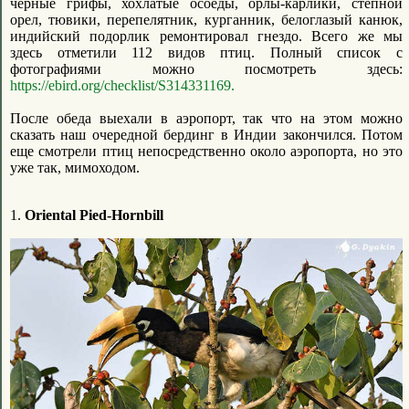
черные грифы, хохлатые осоеды, орлы-карлики, степной
орел, тювики, перепелятник, курганник, белоглазый канюк,
индийский подорлик ремонтировал гнездо. Всего же мы
здесь отметили 112 видов птиц. Полный список с
фотографиями можно посмотреть здесь:
https://ebird.org/checklist/S314331169.
После обеда выехали в аэропорт, так что на этом можно
сказать наш очередной бердинг в Индии закончился. Потом
еще смотрели птиц непосредственно около аэропорта, но это
уже так, мимоходом.
1.
Oriental Pied-Hornbill