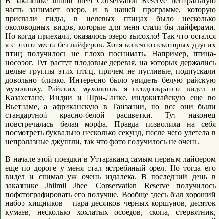
В заказнике Jhilmil Jheel Conservation Reserve центральную
часть занимает озеро, и в нашей программе, которую
прислали гиды, в целевых птицах было несколько
околоводных видов, которые для меня стали бы лайферами.
Но когда приехали, оказалось озеро высохло! Так что остался
я с этого места без лайферов. Хотя конечно некоторых других
птиц получилось не плохо поснимать. Например, птица-
носорог. Тут растут плодовые деревья, на которых держались
целые группы этих птиц, причем не пугливые, подпускали
довольно близко. Интересно было увидеть белую райскую
мухоловку. Райских мухоловок я неоднократно видел в
Казахстане, Индии и Шри-Ланке, индокитайскую еще во
Вьетнаме, а африканскую в Танзании, но все они были
стандартной красно-белой расцветки. Тут наконец
повстречалась белая морфа. Правда позволила на себя
посмотреть буквально несколько секунд, после чего улетела в
непролазные джунгли, так что фото получилось не очень.
В начале этой поездки в Уттараканд самым первым лайфером
еще по дороге у меня стал ястребиный орел. Но тогда его
видел и снимал уж очень издалека. В последний день в
заказнике Jhilmil Jheel Conservation Reserve получилось
пофотографировать его получше. Вообще здесь был хороший
набор хищников – пара десятков черных коршунов, десяток
кумаев, несколько хохлатых осоедов, скопа, стервятник,