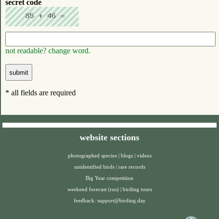
secret code
not readable? change word.
* all fields are required
website sections
photographed species
|
blogs
|
videos
unidentified birds
|
rare records
Big Year competition
weekend forecast (rus)
|
birding tours
feedback:
support@birding.day