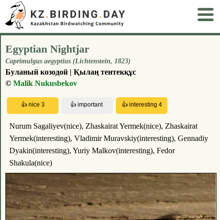
Egyptian Nightjar
Caprimulgus aegyptius (Lichtenstein, 1823)
Буланый козодой | Қылаң тентекқұс
©
Malik Nukusbekov
Nurum Sagaliyev(nice), Zhaskairat Yermek(nice), Zhaskairat
Yermek(interesting), Vladimir Muravskiy(interesting), Gennadiy
Dyakin(interesting), Yuriy Malkov(interesting), Fedor
Shakula(nice)