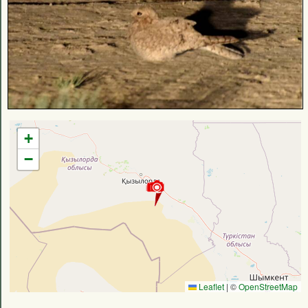
+
−
Leaflet
|
©
OpenStreetMap