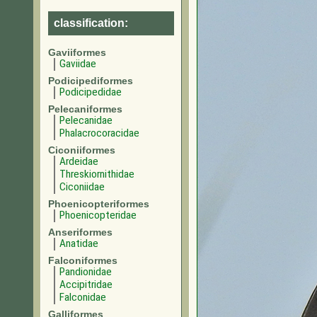
classification:
Gaviiformes
Gaviidae
Podicipediformes
Podicipedidae
Pelecaniformes
Pelecanidae
Phalacrocoracidae
Ciconiiformes
Ardeidae
Threskiornithidae
Ciconiidae
Phoenicopteriformes
Phoenicopteridae
Anseriformes
Anatidae
Falconiformes
Pandionidae
Accipitridae
Falconidae
Galliformes