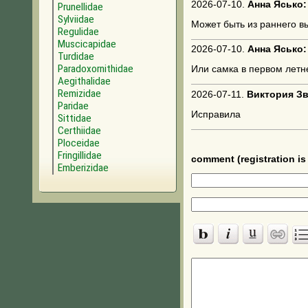
2026-07-10.
Анна Ясько:
Prunellidae
Sylviidae
Может быть из раннего в
Regulidae
Muscicapidae
2026-07-10.
Анна Ясько:
Turdidae
Paradoxornithidae
Или самка в первом летн
Aegithalidae
Remizidae
2026-07-11.
Виктория Зв
Paridae
Исправила
Sittidae
Certhiidae
Ploceidae
Fringillidae
comment (registration is 
Emberizidae