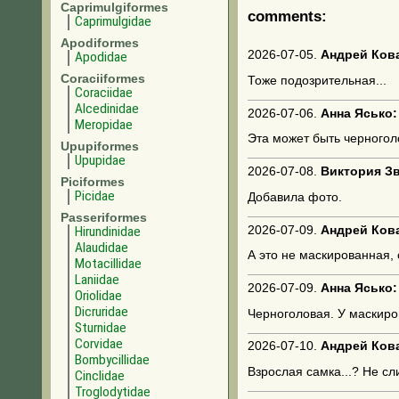
Caprimulgiformes
comments:
Caprimulgidae
Apodiformes
2026-07-05.
Андрей Ков
Apodidae
Coraciiformes
Тоже подозрительная...
Coraciidae
Alcedinidae
2026-07-06.
Анна Ясько:
Meropidae
Эта может быть черногол
Upupiformes
Upupidae
2026-07-08.
Виктория Зв
Piciformes
Picidae
Добавила фото.
Passeriformes
2026-07-09.
Андрей Ков
Hirundinidae
Alaudidae
А это не маскированная, 
Motacillidae
Laniidae
2026-07-09.
Анна Ясько:
Oriolidae
Dicruridae
Черноголовая. У маскиро
Sturnidae
Corvidae
2026-07-10.
Андрей Ков
Bombycillidae
Взрослая самка...? Не сл
Cinclidae
Troglodytidae