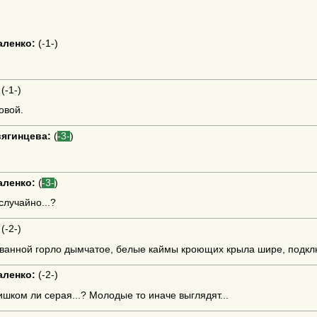
аленко:
(
-1-
)
(
-1-
)
овой.
ягинцева:
(
-3-
)
аленко:
(
-3-
)
случайно...?
(
-2-
)
ванной горло дымчатое, белые каймы кроющих крыла шире, подклю
аленко:
(
-2-
)
ишком ли серая...? Молодые то иначе выглядят...