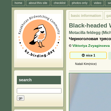
home
about this site
checklist
photos only
video
se
basic information
ga
Black-headed 
Motacilla feldegg (Mic
Черноголовая трясо
©
Viktoriya Zvyaginceva
Natali Kim(nice)
search