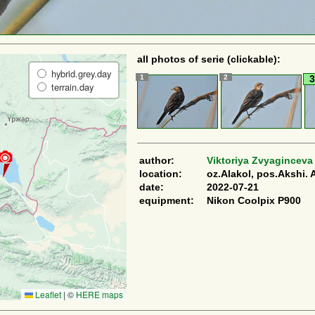
all photos of serie (clickable):
hybrid.grey.day
1
2
3
terrain.day
author:
Viktoriya Zvyaginceva
location:
oz.Alakol, pos.Akshi. 
date:
2022-07-21
equipment:
Nikon Coolpix P900
Leaflet
|
©
HERE maps