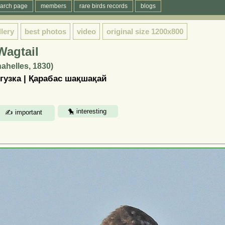
arch page
members
rare birds records
blogs
llery
best photos
video
original size
1200x800
Wagtail
hahelles, 1830)
гузка | Қарабас шақшақай