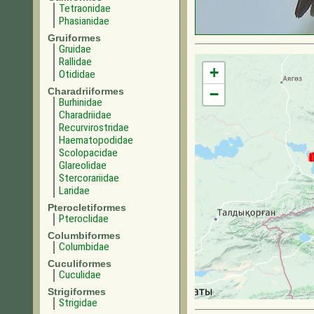
Tetraonidae
Phasianidae
Gruiformes
Gruidae
Rallidae
+
Otididae
Charadriiformes
−
Burhinidae
Charadriidae
Recurvirostridae
Haematopodidae
Scolopacidae
Glareolidae
Stercorariidae
Laridae
Pterocletiformes
Pteroclidae
Columbiformes
Columbidae
Cuculiformes
Cuculidae
Strigiformes
Strigidae