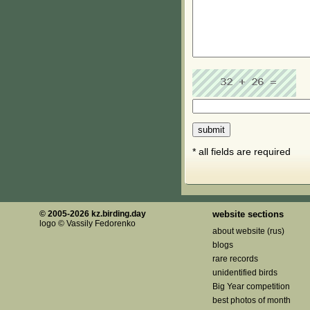
* all fields are required
© 2005-2026 kz.birding.day
website sections
logo © Vassily Fedorenko
about website (rus)
blogs
rare records
unidentified birds
Big Year competition
best photos of month