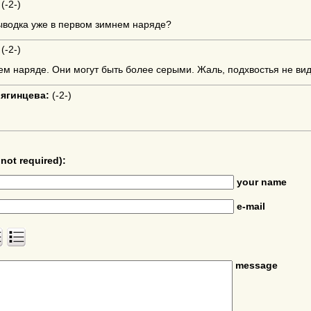
(
-2-
)
ыводка уже в первом зимнем наряде?
(
-2-
)
ем наряде. Они могут быть более серыми. Жаль, подхвостья не вид
ягинцева:
(
-2-
)
not required):
your name
e-mail
message