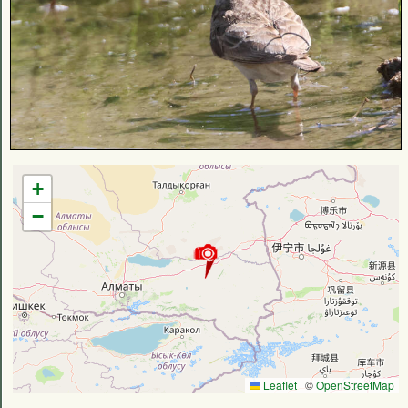
+
−
Leaflet
|
©
OpenStreetMap