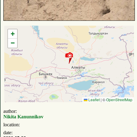
+
−
Leaflet
|
©
OpenStreetMap
author:
Nikita Kanunnikov
location:
date: