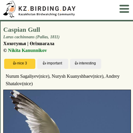
Caspian Gull
Larus cachinnans (Pallas, 1811)
Хохотунья | Өгізшагала
©
Nikita Kanunnikov
Nurum Sagaliyev(nice), Nurysh Kuanyshbaev(nice), Andrey
Shatalov(nice)