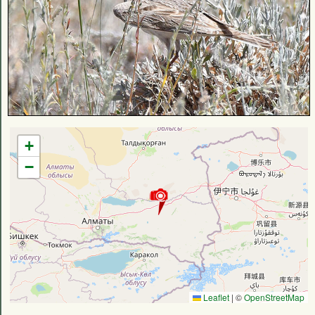
+
−
Leaflet
|
©
OpenStreetMap