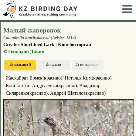
Малый жаворонок
Calandrella brachydactyla (Leisler, 1814)
Greater Short-toed Lark | Кіші бозторғай
©
Геннадий Дякин
Жаскайрат Ермек(красиво), Наталья Ким(красиво),
Константин Андрусенко(красиво), Владимир
Скляренко(красиво), Андрей Шаталов(красиво)