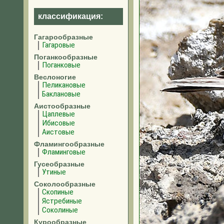
классификация:
Гагарообразные
Гагаровые
Поганкообразные
Поганковые
Веслоногие
Пеликановые
Баклановые
Аистообразные
Цаплевые
Ибисовые
Аистовые
Фламингообразные
Фламинговые
Гусеобразные
Утиные
Соколообразные
Скопиные
Ястребиные
Соколиные
Курообразные