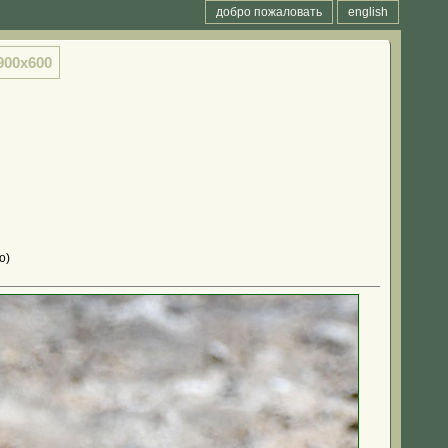
добро пожаловать
english
900x600
о)