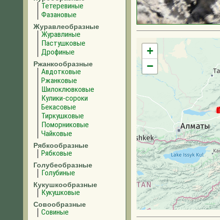
Тетеревиные
Фазановые
Журавлеобразные
Журавлиные
Пастушковые
+
Дрофиные
Ржанкообразные
−
Авдотковые
Ржанковые
Шилоклювковые
Кулики-сороки
Бекасовые
Тиркушковые
Поморниковые
Чайковые
Рябкообразные
Рябковые
Голубеобразные
Голубиные
Кукушкообразные
Кукушковые
Совообразные
Совиные