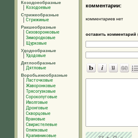
Козодоеобразные
комментарии:
Козодоевые
Стрижеобразные
комментариев нет
Стрижиные
Ракшеобразные
Сизоворонковые
оставить комментарий 
Зимородковые
Щурковые
Удодообразные
Удодовые
Дятлообразные
Дятловые
Воробьинообразные
Ласточковые
Жаворонковые
Трясогузковые
Сорокопутовые
Иволговые
Дронговые
Скворцовые
Врановые
Свиристелевые
Оляпковые
Крапивниковые