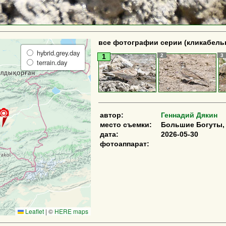
все фотографии серии (кликабель
hybrid.grey.day
2
3
1
terrain.day
автор:
Геннадий Дякин
место съемки:
Большие Богуты, 
дата:
2026-05-30
фотоаппарат:
Leaflet
|
©
HERE maps