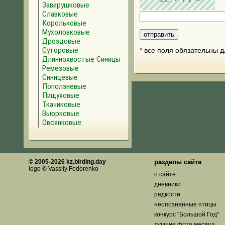
Завирушковые
Славковые
Корольковые
Мухоловковые
Дроздовые
Суторовые
* все поля обязательны 
Длиннохвостые Синицы
Ремезовые
Синицевые
Поползневые
Пищуховые
Ткачиковые
Вьюрковые
Овсянковые
© 2005-2026 kz.birding.day
разделы сайта
logo © Vassily Fedorenko
о сайте
дневники
редкости
неопознанные птицы
конкурс "Большой Год"
лучшие фото месяца