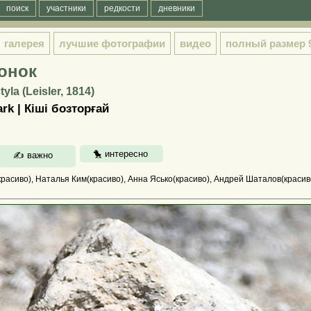
поиск
участники
редкости
дневники
галерея
лучшие фотографии
видео
полный размер
онок
yla (Leisler, 1814)
ark | Кіші бозторғай
расиво), Наталья Ким(красиво), Анна Ясько(красиво), Андрей Шаталов(красив