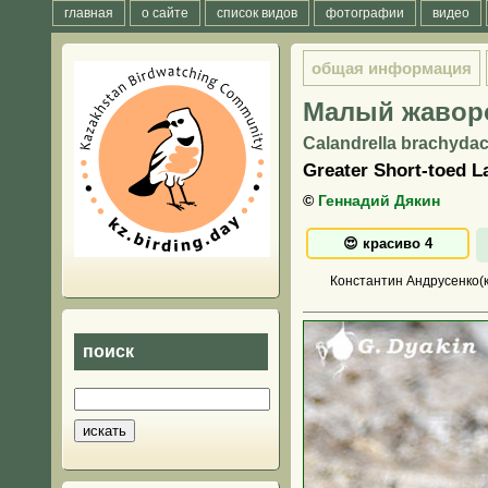
главная
о сайте
список видов
фотографии
видео
общая информация
Малый жавор
Calandrella brachydact
Greater Short-toed L
©
Геннадий Дякин
Константин Андрусенко(к
поиск