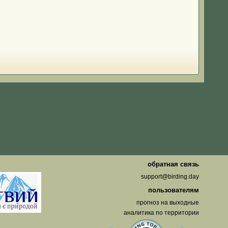
о
обратная связь
support@birding.day
пользователям
прогноз на выходные
аналитика по территории