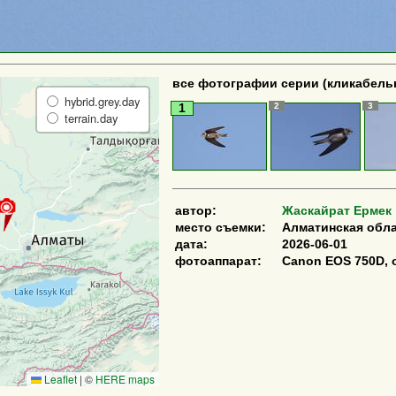
все фотографии серии (кликабель
hybrid.grey.day
2
3
1
terrain.day
автор:
Жаскайрат Ермек
место съемки:
Алматинская обла
дата:
2026-06-01
фотоаппарат:
Canon EOS 750D, 
Leaflet
|
©
HERE maps