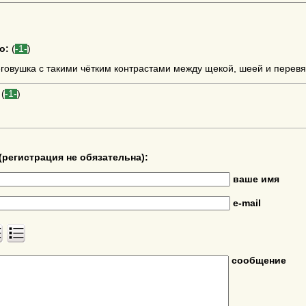
o:
(
-1-
)
говушка с такими чётким контрастами между щекой, шеей и перев
(
-1-
)
(регистрация не обязательна):
ваше имя
e-mail
сообщение