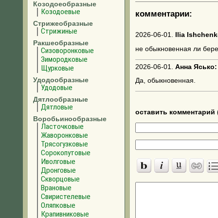
Козодоеобразные
Козодоевые
комментарии:
Стрижеобразные
Стрижиные
2026-06-01.
Ilia Ishchenk
Ракшеобразные
не обыкновенная ли бере
Сизоворонковые
Зимородковые
2026-06-01.
Анна Ясько:
Щурковые
Удодообразные
Да, обыкновенная.
Удодовые
Дятлообразные
Дятловые
оставить комментарий 
Воробьинообразные
Ласточковые
Жаворонковые
Трясогузковые
Сорокопутовые
Иволговые
Дронговые
Скворцовые
Врановые
Свиристелевые
Оляпковые
Крапивниковые