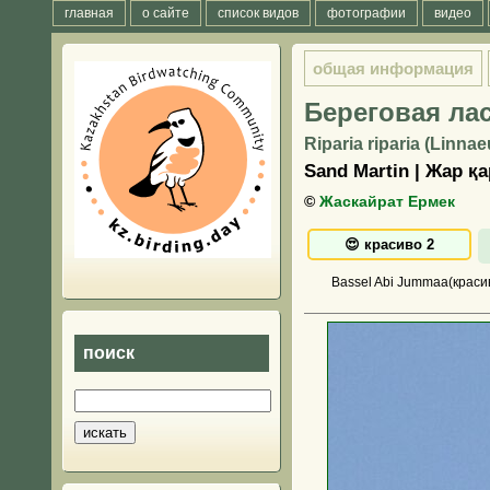
главная
о сайте
список видов
фотографии
видео
общая информация
Береговая ла
Riparia riparia (Linnae
Sand Martin | Жар 
©
Жаскайрат Ермек
Bassel Abi Jummaa(краси
поиск