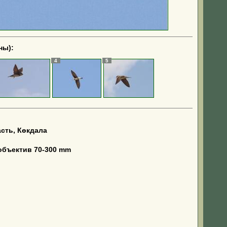
ны):
4
5
сть, Көкдала
объектив 70-300 mm