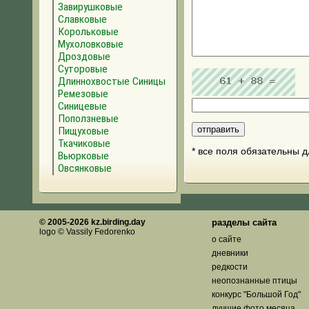
Завирушковые
Славковые
Корольковые
Мухоловковые
Дроздовые
Суторовые
Длиннохвостые Синицы
Ремезовые
Синицевые
Поползневые
Пищуховые
Ткачиковые
* все поля обязательны 
Вьюрковые
Овсянковые
© 2005-2026 kz.birding.day
разделы сайта
logo © Vassily Fedorenko
о сайте
дневники
редкости
неопознанные птицы
конкурс "Большой Год"
лучшие фото месяца