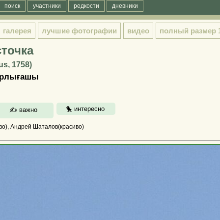
поиск
участники
редкости
дневники
галерея
лучшие фотографии
видео
полный размер
сточка
us, 1758)
қарлығашы
во), Андрей Шаталов(красиво)