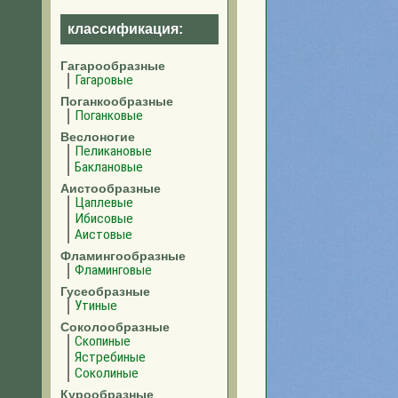
классификация:
Гагарообразные
Гагаровые
Поганкообразные
Поганковые
Веслоногие
Пеликановые
Баклановые
Аистообразные
Цаплевые
Ибисовые
Аистовые
Фламингообразные
Фламинговые
Гусеобразные
Утиные
Соколообразные
Скопиные
Ястребиные
Соколиные
Курообразные