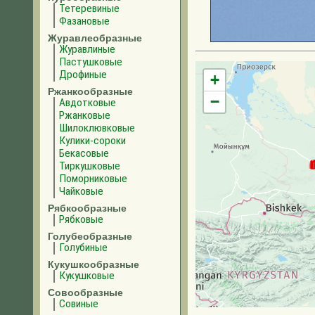
Тетеревиные
Фазановые
Журавлеобразные
Журавлиные
Пастушковые
Дрофиные
+
Ржанкообразные
−
Авдотковые
Ржанковые
Шилоклювковые
Кулики-сороки
Бекасовые
Тиркушковые
Поморниковые
Чайковые
Рябкообразные
Рябковые
Голубеобразные
Голубиные
Кукушкообразные
Кукушковые
Совообразные
Совиные