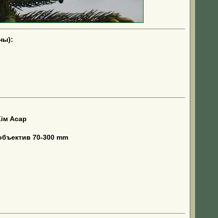
ны):
ім Асар
объектив 70-300 mm