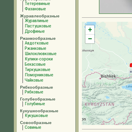
Тетеревиные
Фазановые
Журавлеобразные
Журавлиные
Пастушковые
+
Дрофиные
−
Ржанкообразные
Авдотковые
Ржанковые
Шилоклювковые
Кулики-сороки
Бекасовые
Тиркушковые
Поморниковые
Чайковые
Рябкообразные
Рябковые
Голубеобразные
Голубиные
Кукушкообразные
Кукушковые
Совообразные
Совиные