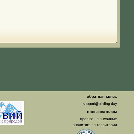
о
обратная связь
support@birding.day
пользователям
прогноз на выходные
аналитика по территории