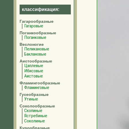
классификация:
Гагарообразные
Гагаровые
Поганкообразные
Поганковые
Веслоногие
Пеликановые
Баклановые
Аистообразные
Цаплевые
Ибисовые
Аистовые
Фламингообразные
Фламинговые
Гусеобразные
Утиные
Соколообразные
Скопиные
Ястребиные
Соколиные
Курообразные