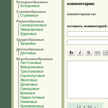
Козодоеобразные
комментарии:
Козодоевые
Стрижеобразные
комментариев нет
Стрижиные
Ракшеобразные
Сизоворонковые
оставить комментарий 
Зимородковые
Щурковые
Удодообразные
Удодовые
Дятлообразные
Дятловые
Воробьинообразные
Ласточковые
Жаворонковые
Трясогузковые
Сорокопутовые
Иволговые
Дронговые
Скворцовые
Врановые
Свиристелевые
Оляпковые
Крапивниковые