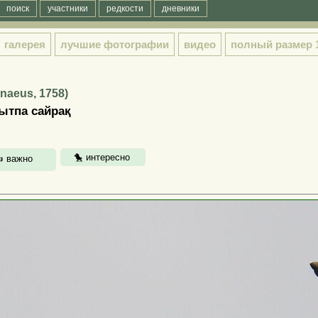
поиск
участники
редкости
дневники
галерея
лучшие фотографии
видео
полный размер
nnaeus, 1758)
ғытпа сайрақ