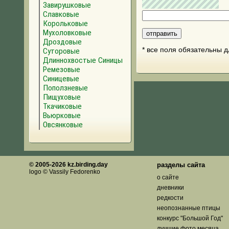
Завирушковые
Славковые
Корольковые
Мухоловковые
Дроздовые
* все поля обязательны 
Суторовые
Длиннохвостые Синицы
Ремезовые
Синицевые
Поползневые
Пищуховые
Ткачиковые
Вьюрковые
Овсянковые
© 2005-2026 kz.birding.day
разделы сайта
logo © Vassily Fedorenko
о сайте
дневники
редкости
неопознанные птицы
конкурс "Большой Год"
лучшие фото месяца