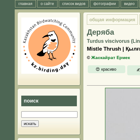
главная
о сайте
список видов
фотографии
видео
общая информация
Деряба
Turdus viscivorus (Li
Mistle Thrush | Қыл
©
Жаскайрат Ермек
поиск