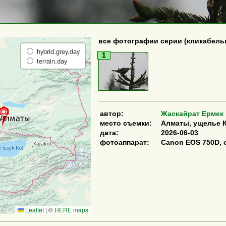
все фотографии серии (кликабель
hybrid.grey.day
1
terrain.day
автор:
Жаскайрат Ермек
место съемки:
Алматы, ущелье К
дата:
2026-06-03
фотоаппарат:
Canon EOS 750D, 
Leaflet
|
©
HERE maps