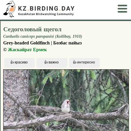
Седоголовый щегол
Carduelis caniceps paropanisi (Kollibay, 1910)
Grey-headed Goldfinch | Бозбас пайыз
©
Жаскайрат Ермек