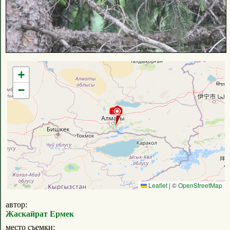
+
−
Leaflet
|
©
OpenStreetMap
автор:
Жаскайрат Ермек
место съемки: