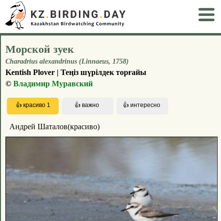
Морской зуек
Charadrius alexandrinus (Linnaeus, 1758)
Kentish Plover | Теңіз шүрілдек торғайы
©
Владимир Муравский
Андрей Шаталов(красиво)