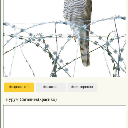
Нурум Сагалиев(красиво)