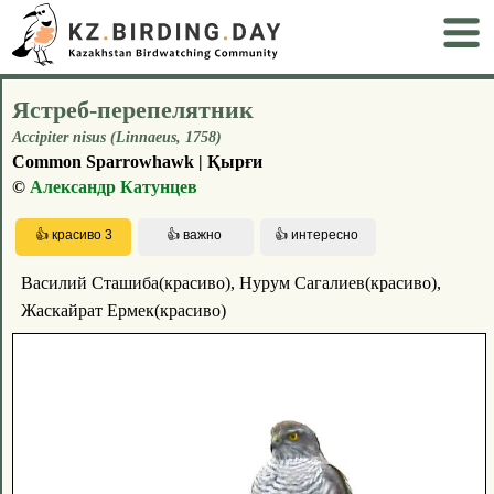
Ястреб-перепелятник
Accipiter nisus (Linnaeus, 1758)
Common Sparrowhawk | Қырғи
©
Александр Катунцев
Василий Сташиба(красиво), Нурум Сагалиев(красиво),
Жаскайрат Ермек(красиво)