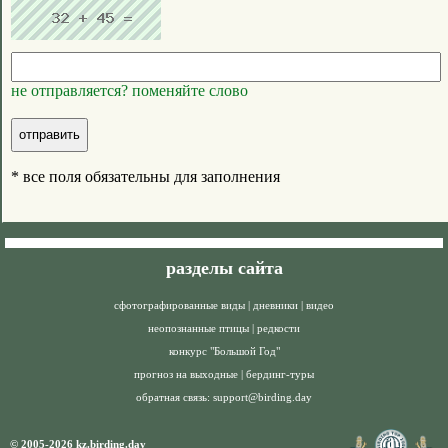
не отправляется? поменяйте слово
* все поля обязательны для заполнения
разделы сайта
сфотографированные виды
|
дневники
|
видео
неопознанные птицы
|
редкости
конкурс "Большой Год"
прогноз на выходные
|
бердинг-туры
обратная связь:
support@birding.day
© 2005-2026 kz.birding.day