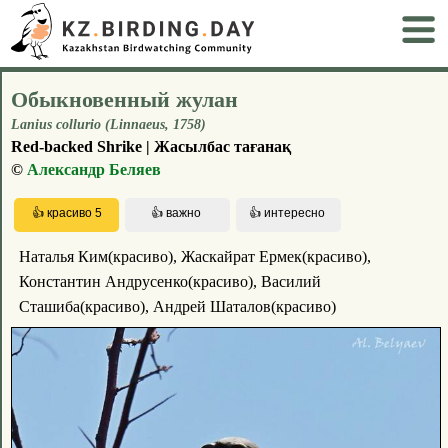
Обыкновенный жулан
Lanius collurio (Linnaeus, 1758)
Red-backed Shrike | Жасылбас тағанақ
©
Александр Беляев
Наталья Ким(красиво), Жаскайрат Ермек(красиво),
Константин Андрусенко(красиво), Василий
Сташиба(красиво), Андрей Шаталов(красиво)