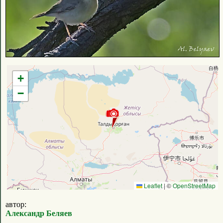
+
−
Leaflet
|
©
OpenStreetMap
автор:
Александр Беляев