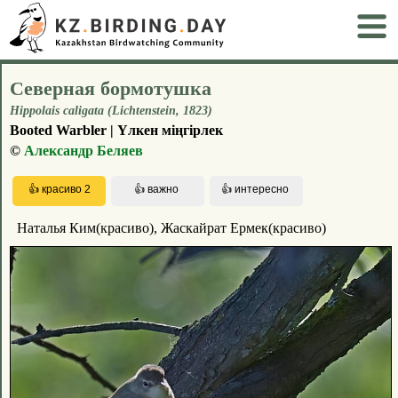
Северная бормотушка
Hippolais caligata (Lichtenstein, 1823)
Booted Warbler | Үлкен міңгірлек
©
Александр Беляев
Наталья Ким(красиво), Жаскайрат Ермек(красиво)