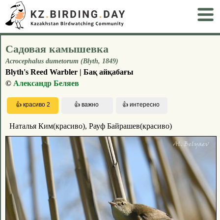
Садовая камышевка
Acrocephalus dumetorum (Blyth, 1849)
Blyth's Reed Warbler | Бақ айқабағы
©
Александр Беляев
Наталья Ким(красиво), Рауф Байрашев(красиво)