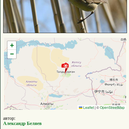
+
−
Leaflet
|
©
OpenStreetMap
автор:
Александр Беляев