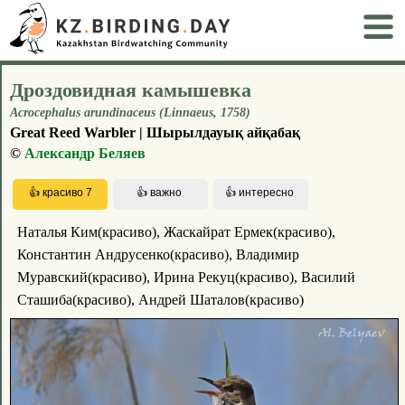
Дроздовидная камышевка
Acrocephalus arundinaceus (Linnaeus, 1758)
Great Reed Warbler | Шырылдауық айқабақ
©
Александр Беляев
Наталья Ким(красиво), Жаскайрат Ермек(красиво),
Константин Андрусенко(красиво), Владимир
Муравский(красиво), Ирина Рекуц(красиво), Василий
Сташиба(красиво), Андрей Шаталов(красиво)