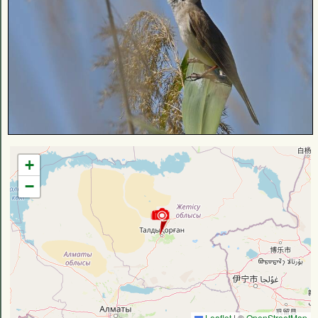
+
−
Leaflet
|
©
OpenStreetMap