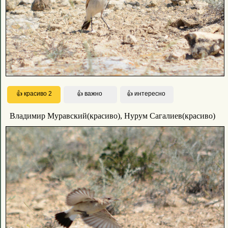
Владимир Муравский(красиво), Нурум Сагалиев(красиво)