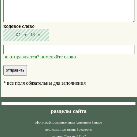
кодовое слово
не отправляется? поменяйте слово
* все поля обязательны для заполнения
разделы сайта
сфотографированные виды
|
дневники
|
видео
неопознанные птицы
|
редкости
конкурс "Большой Год"