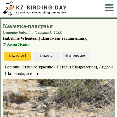
Каменка-плясунья
Oenanthe isabellina (Temminck, 1829)
Isabelline Wheatear | Шыбжың тасшымшық
©
Анна Ясько
Василий Сташиба(красиво), Наталья Ким(красиво), Андрей
Шаталов(красиво)