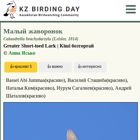
Малый жаворонок
Calandrella brachydactyla (Leisler, 1814)
Greater Short-toed Lark | Кіші бозторғай
©
Анна Ясько
Bassel Abi Jummaa(красиво), Василий Сташиба(красиво),
Наталья Ким(красиво), Нурум Сагалиев(красиво), Андрей
Шаталов(красиво)