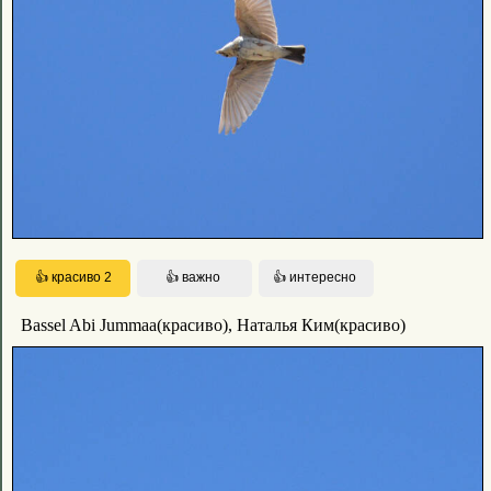
Bassel Abi Jummaa(красиво), Наталья Ким(красиво)