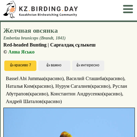
Желчная овсянка
Emberiza bruniceps (Brandt, 1841)
Red-headed Bunting | Сарғалдақ сұлыкеш
©
Анна Ясько
Bassel Abi Jummaa(красиво), Василий Сташиба(красиво),
Наталья Ким(красиво), Нурум Сагалиев(красиво), Руслан
Абутрапов(красиво), Константин Андрусенко(красиво),
Андрей Шаталов(красиво)