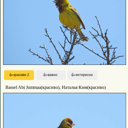
Bassel Abi Jummaa(красиво), Наталья Ким(красиво)