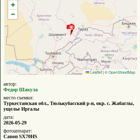
+
−
Leaflet
|
©
OpenStreetMap
автор:
Федор Шакула
место съемки:
Туркестанская обл., Тюлькубасский р-н, окр. с. Жабаглы,
ущелье Иргалы
дата:
2026-05-29
фотоаппарат:
Canon SX70HS