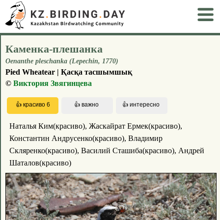
Каменка-плешанка
Oenanthe pleschanka (Lepechin, 1770)
Pied Wheatear | Қасқа тасшымшық
©
Виктория Звягинцева
Наталья Ким(красиво), Жаскайрат Ермек(красиво),
Константин Андрусенко(красиво), Владимир
Скляренко(красиво), Василий Сташиба(красиво), Андрей
Шаталов(красиво)