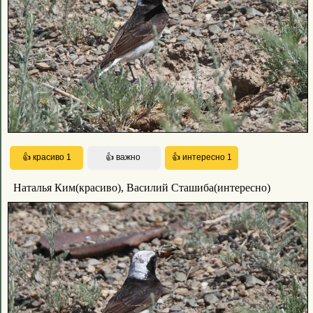
Наталья Ким(красиво), Василий Сташиба(интересно)