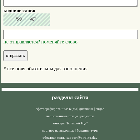
кодовое слово
не отправляется? поменяйте слово
* все поля обязательны для заполнения
разделы сайта
сфотографированные виды
|
дневники
|
видео
неопознанные птицы
|
редкости
конкурс "Большой Год"
прогноз на выходные
|
бердинг-туры
обратная связь:
support@birding.day