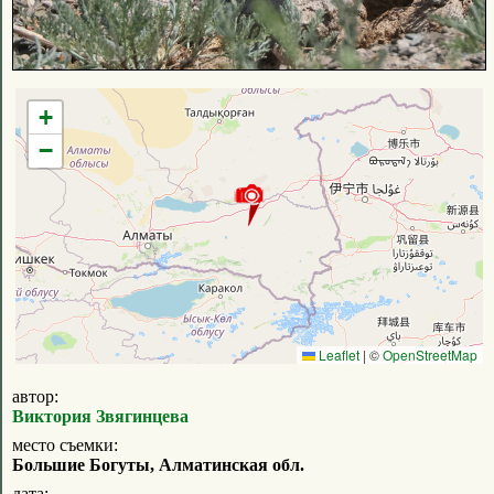
+
−
Leaflet
|
©
OpenStreetMap
автор:
Виктория Звягинцева
место съемки:
Большие Богуты, Алматинская обл.
дата: