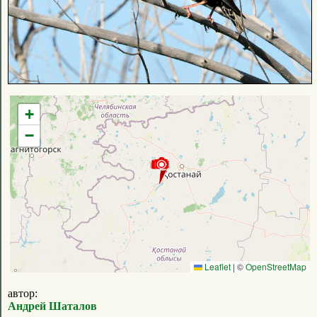
+
−
Leaflet
|
©
OpenStreetMap
автор:
Андрей Шаталов