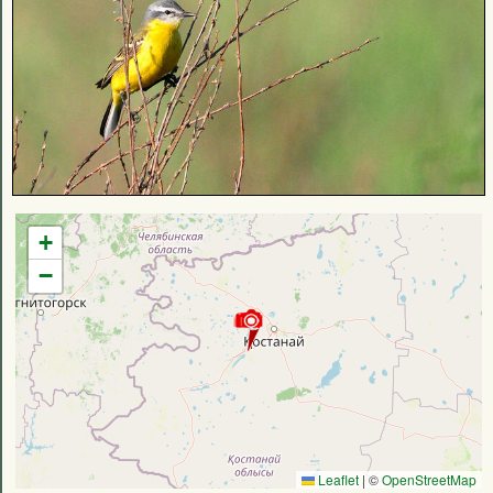
+
−
Leaflet
|
©
OpenStreetMap