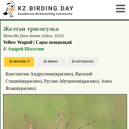
Желтая трясогузка
Motacilla flava beema (Sykes, 1832)
Yellow Wagtail | Сары шақшақай
©
Андрей Шаталов
Константин Андрусенко(красиво), Василий
Сташиба(красиво), Руслан Абутрапов(красиво), Анна
Ясько(красиво)