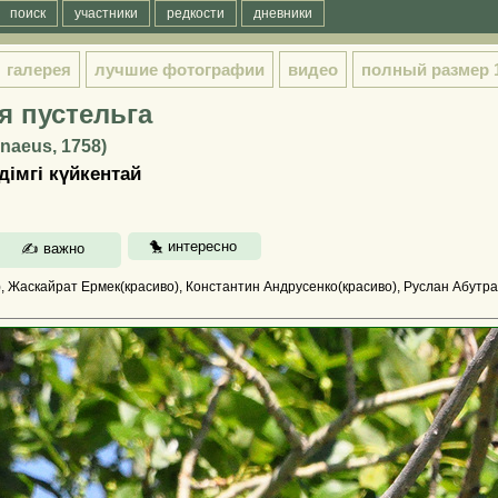
поиск
участники
редкости
дневники
галерея
лучшие фотографии
видео
полный размер
 пустельга
nnaeus, 1758)
дімгі күйкентай
, Жаскайрат Ермек(красиво), Константин Андрусенко(красиво), Руслан Абутра