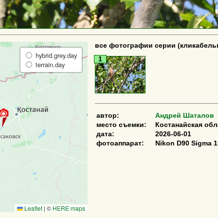
все фотографии серии (кликабель
hybrid.grey.day
1
terrain.day
автор:
Андрей Шаталов
место съемки:
Костанайская об
дата:
2026-06-01
фотоаппарат:
Nikon D90 Sigma 1
Leaflet
|
©
HERE maps