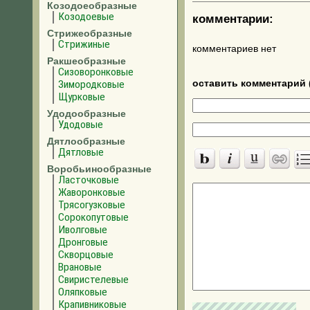
Козодоеобразные
Козодоевые
комментарии:
Стрижеобразные
Стрижиные
комментариев нет
Ракшеобразные
Сизоворонковые
Зимородковые
оставить комментарий 
Щурковые
Удодообразные
Удодовые
Дятлообразные
Дятловые
Воробьинообразные
Ласточковые
Жаворонковые
Трясогузковые
Сорокопутовые
Иволговые
Дронговые
Скворцовые
Врановые
Свиристелевые
Оляпковые
Крапивниковые