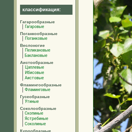
классификация:
Гагарообразные
Гагаровые
Поганкообразные
Поганковые
Веслоногие
Пеликановые
Баклановые
Аистообразные
Цаплевые
Ибисовые
Аистовые
Фламингообразные
Фламинговые
Гусеобразные
Утиные
Соколообразные
Скопиные
Ястребиные
Соколиные
Курообразные