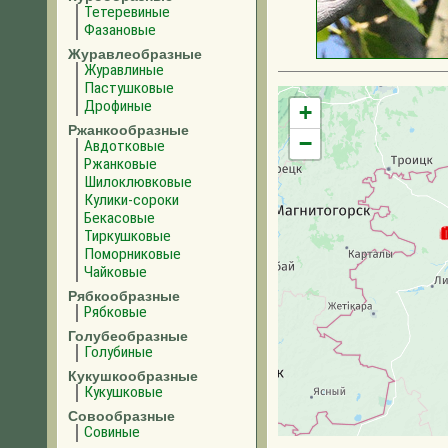
Тетеревиные
Фазановые
Журавлеобразные
Журавлиные
Пастушковые
Дрофиные
+
Ржанкообразные
−
Авдотковые
Ржанковые
Шилоклювковые
Кулики-сороки
Бекасовые
Тиркушковые
Поморниковые
Чайковые
Рябкообразные
Рябковые
Голубеобразные
Голубиные
Кукушкообразные
Кукушковые
Совообразные
Совиные