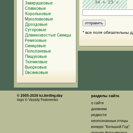
Завирушковые
Славковые
Корольковые
Мухоловковые
Дроздовые
Суторовые
* все поля обязательны 
Длиннохвостые Синицы
Ремезовые
Синицевые
Поползневые
Пищуховые
Ткачиковые
Вьюрковые
Овсянковые
© 2005-2026 kz.birding.day
разделы сайта
logo © Vassily Fedorenko
о сайте
дневники
редкости
неопознанные птицы
конкурс "Большой Год"
лучшие фото месяца