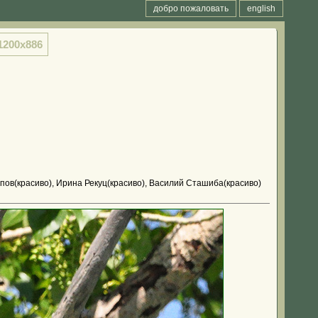
добро пожаловать
english
1200x886
пов(красиво), Ирина Рекуц(красиво), Василий Сташиба(красиво)