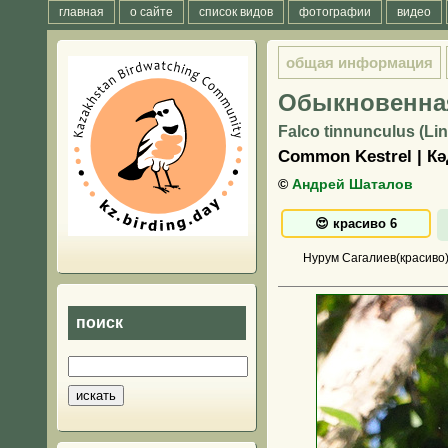
главная
о сайте
список видов
фотографии
видео
общая информация
Обыкновенная
Falco tinnunculus (Li
Common Kestrel | Кә
©
Андрей Шаталов
Нурум Сагалиев(красиво)
поиск