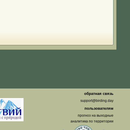
о
обратная связь
support@birding.day
пользователям
прогноз на выходные
аналитика по территории