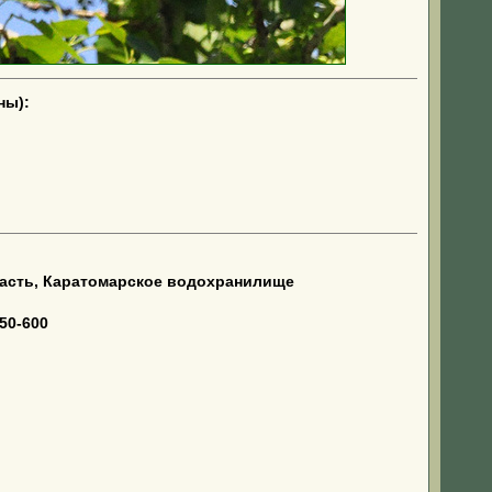
ны):
ласть, Каратомарское водохранилище
50-600