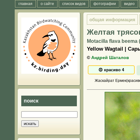
главная
о сайте
список видов
фотографии
видео
общая информация
Желтая трясо
Motacilla flava beema 
Yellow Wagtail | Са
©
Андрей Шаталов
Жаскайрат Ермек(красиво
поиск