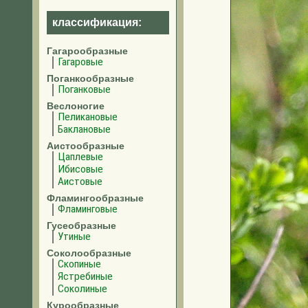
классификация:
Гагарообразные
Гагаровые
Поганкообразные
Поганковые
Веслоногие
Пеликановые
Баклановые
Аистообразные
Цаплевые
Ибисовые
Аистовые
Фламингообразные
Фламинговые
Гусеобразные
Утиные
Соколообразные
Скопиные
Ястребиные
Соколиные
Курообразные