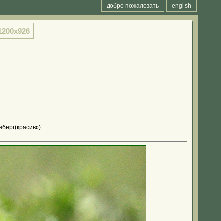
добро пожаловать
english
1200x926
нберг(красиво)