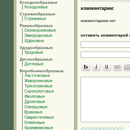
Козодоеобразные
Козодоевые
комментарии:
Стрижеобразные
Стрижиные
комментариев нет
Ракшеобразные
Сизоворонковые
Зимородковые
оставить комментарий 
Щурковые
Удодообразные
Удодовые
Дятлообразные
Дятловые
Воробьинообразные
Ласточковые
Жаворонковые
Трясогузковые
Сорокопутовые
Иволговые
Дронговые
Скворцовые
Врановые
Свиристелевые
Оляпковые
Крапивниковые