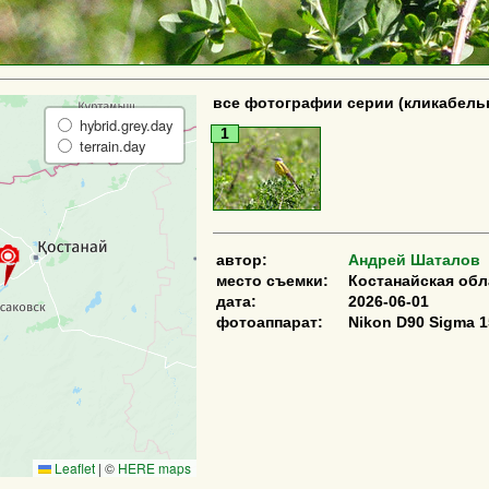
все фотографии серии (кликабель
hybrid.grey.day
1
terrain.day
автор:
Андрей Шаталов
место съемки:
Костанайская об
дата:
2026-06-01
фотоаппарат:
Nikon D90 Sigma 1
Leaflet
|
©
HERE maps