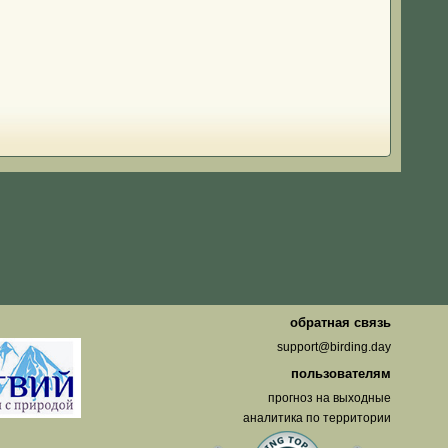
о
обратная связь
support@birding.day
пользователям
прогноз на выходные
аналитика по территории