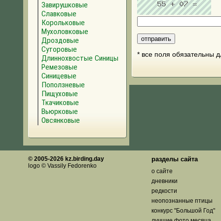
Завирушковые
Славковые
Корольковые
Мухоловковые
Дроздовые
Суторовые
* все поля обязательны 
Длиннохвостые Синицы
Ремезовые
Синицевые
Поползневые
Пищуховые
Ткачиковые
Вьюрковые
Овсянковые
© 2005-2026 kz.birding.day
разделы сайта
logo © Vassily Fedorenko
о сайте
дневники
редкости
неопознанные птицы
конкурс "Большой Год"
лучшие фото месяца