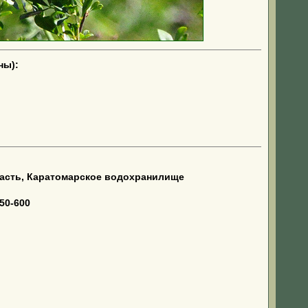
ны):
ласть, Каратомарское водохранилище
50-600