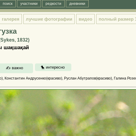
поиск
участники
редкости
дневники
галерея
лучшие фотографии
видео
полный размер
гузка
(Sykes, 1832)
ры шақшақай
), Константин Андрусенко(красиво), Руслан Абутрапов(красиво), Галина Розе