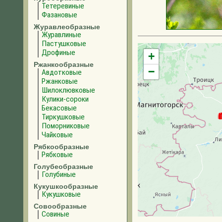
Тетеревиные
Фазановые
Журавлеобразные
Журавлиные
Пастушковые
Дрофиные
+
Ржанкообразные
−
Авдотковые
Ржанковые
Шилоклювковые
Кулики-сороки
Бекасовые
Тиркушковые
Поморниковые
Чайковые
Рябкообразные
Рябковые
Голубеобразные
Голубиные
Кукушкообразные
Кукушковые
Совообразные
Совиные