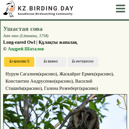
Ушастая сова
Asio otus (Linnaeus, 1758)
Long-eared Owl | Құлақты жапалақ
©
Андрей Шаталов
Нурум Сагалиев(красиво), Жаскайрат Ермек(красиво),
Константин Андрусенко(красиво), Василий
Сташиба(красиво), Галина Розенберг(красиво)