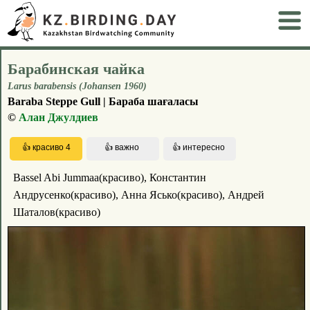
Барабинская чайка
Larus barabensis (Johansen 1960)
Baraba Steppe Gull | Бараба шағаласы
©
Алан Джулдиев
Bassel Abi Jummaa(красиво), Константин
Андрусенко(красиво), Анна Ясько(красиво), Андрей
Шаталов(красиво)