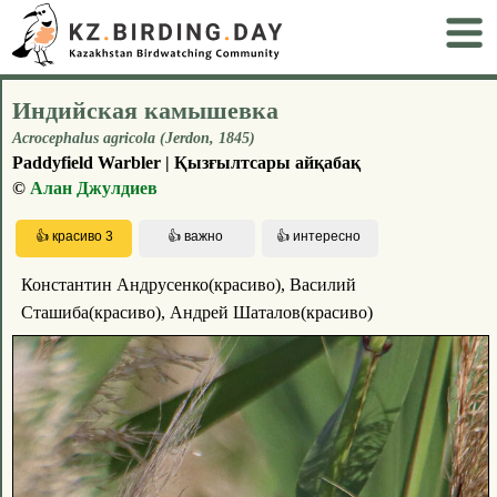
Индийская камышевка
Acrocephalus agricola (Jerdon, 1845)
Paddyfield Warbler | Қызғылтсары айқабақ
©
Алан Джулдиев
Константин Андрусенко(красиво), Василий
Сташиба(красиво), Андрей Шаталов(красиво)