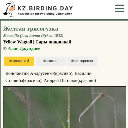
Желтая трясогузка
Motacilla flava beema (Sykes, 1832)
Yellow Wagtail | Сары шақшақай
©
Алан Джулдиев
Константин Андрусенко(красиво), Василий
Сташиба(красиво), Андрей Шаталов(красиво)