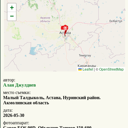
+
−
Leaflet
|
©
OpenStreetMap
автор:
Алан Джулдиев
место съемки:
Малый Талдыколь, Астана, Нуринский район.
Акмолинская область
дата:
2026-05-30
фотоаппарат:
Canon EOS 90D. Объектив Tamron 150-600