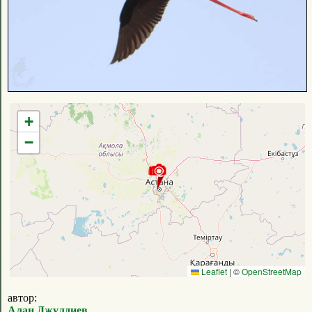
+
−
Leaflet
|
©
OpenStreetMap
автор:
Алан Джулдиев