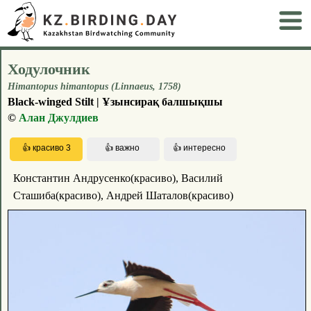
Ходулочник
Himantopus himantopus (Linnaeus, 1758)
Black-winged Stilt | Ұзынсирақ балшықшы
©
Алан Джулдиев
Константин Андрусенко(красиво), Василий
Сташиба(красиво), Андрей Шаталов(красиво)