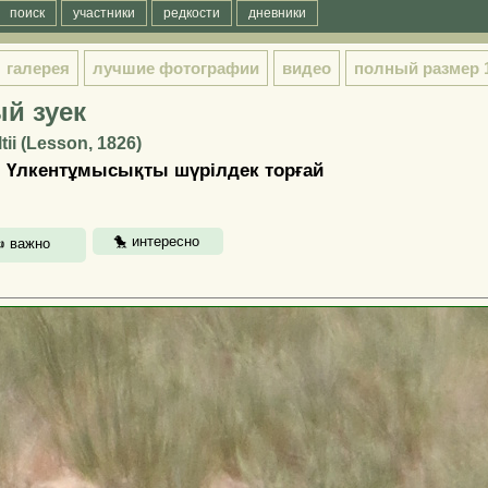
поиск
участники
редкости
дневники
галерея
лучшие фотографии
видео
полный размер
й зуек
ii (Lesson, 1826)
r | Үлкентұмысықты шүрілдек торғай