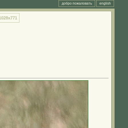
добро пожаловать
english
1028x771