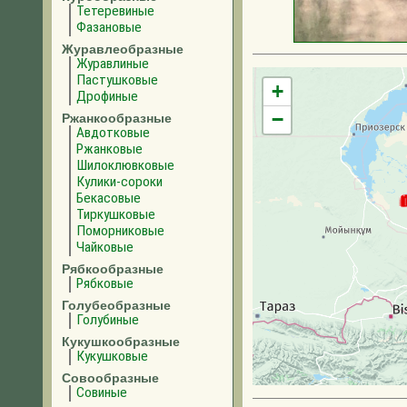
Тетеревиные
Фазановые
Журавлеобразные
Журавлиные
Пастушковые
+
Дрофиные
−
Ржанкообразные
Авдотковые
Ржанковые
Шилоклювковые
Кулики-сороки
Бекасовые
Тиркушковые
Поморниковые
Чайковые
Рябкообразные
Рябковые
Голубеобразные
Голубиные
Кукушкообразные
Кукушковые
Совообразные
Совиные