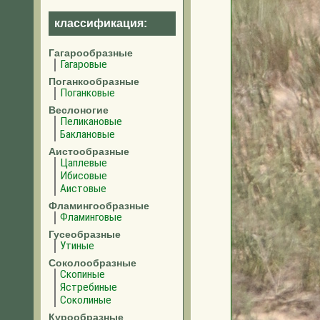
классификация:
Гагарообразные
Гагаровые
Поганкообразные
Поганковые
Веслоногие
Пеликановые
Баклановые
Аистообразные
Цаплевые
Ибисовые
Аистовые
Фламингообразные
Фламинговые
Гусеобразные
Утиные
Соколообразные
Скопиные
Ястребиные
Соколиные
Курообразные