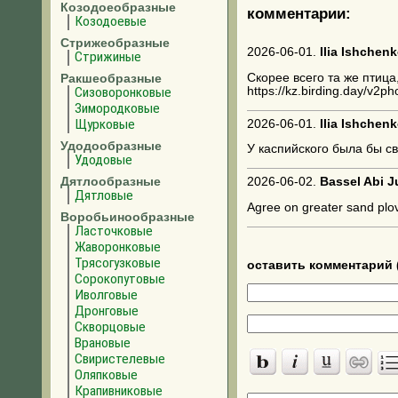
Козодоеобразные
комментарии:
Козодоевые
Стрижеобразные
2026-06-01.
Ilia Ishchenk
Стрижиные
Скорее всего та же птица
Ракшеобразные
https://kz.birding.day/v
Сизоворонковые
Зимородковые
Щурковые
2026-06-01.
Ilia Ishchenk
Удодообразные
У каспийского была бы св
Удодовые
Дятлообразные
2026-06-02.
Bassel Abi 
Дятловые
Agree on greater sand plo
Воробьинообразные
Ласточковые
Жаворонковые
Трясогузковые
оставить комментарий 
Сорокопутовые
Иволговые
Дронговые
Скворцовые
Врановые
Свиристелевые
Оляпковые
Крапивниковые