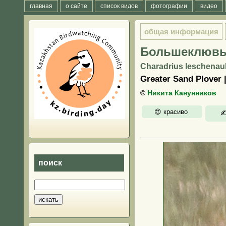
главная
о сайте
список видов
фотографии
видео
общая информация
Большеклювы
Charadrius leschenault
Greater Sand Plove
©
Никита Канунников
поиск