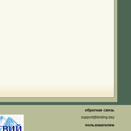
о
обратная связь
support@birding.day
пользователям