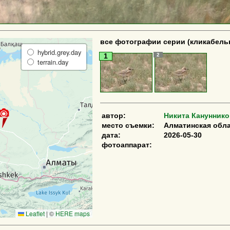
все фотографии серии (кликабель
hybrid.grey.day
2
1
terrain.day
автор:
Никита Кануннико
место съемки:
Алматинская обла
дата:
2026-05-30
фотоаппарат:
Leaflet
|
©
HERE maps