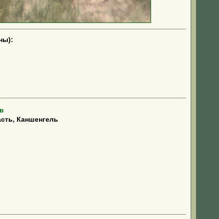
ны):
в
сть, Каншенгель