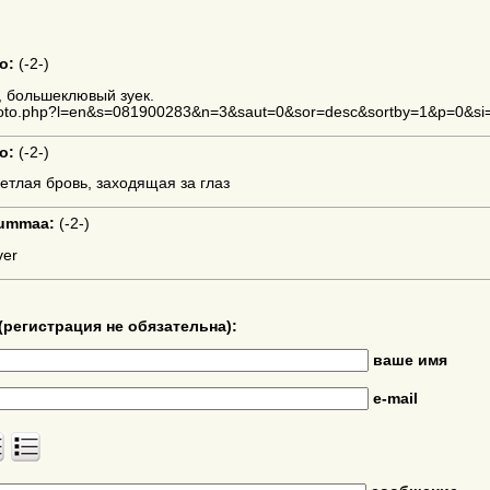
o:
(
-2-
)
, большеклювый зуек.
2photo.php?l=en&s=081900283&n=3&saut=0&sor=desc&sortby=1&p=0&si
o:
(
-2-
)
етлая бровь, заходящая за глаз
Jummaa:
(
-2-
)
ver
(регистрация не обязательна):
ваше имя
e-mail