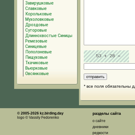
Завирушковые
Славковые
Корольковые
Мухоловковые
Дроздовые
Суторовые
Длиннохвостые Синицы
Ремезовые
Синицевые
Поползневые
Пищуховые
Ткачиковые
Вьюрковые
Овсянковые
* все поля обязательны 
© 2005-2026 kz.birding.day
разделы сайта
logo © Vassily Fedorenko
о сайте
дневники
редкости