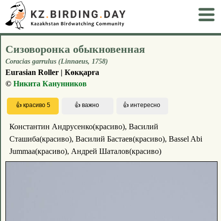
Сизоворонка обыкновенная
Coracias garrulus (Linnaeus, 1758)
Eurasian Roller | Көкқарға
©
Никита Канунников
Константин Андрусенко(красиво), Василий
Сташиба(красиво), Василий Бастаев(красиво), Bassel Abi
Jummaa(красиво), Андрей Шаталов(красиво)