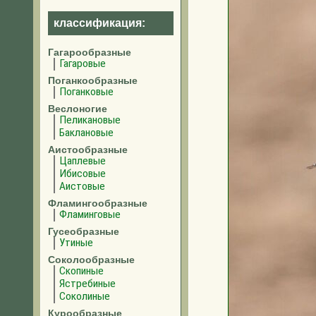
классификация:
Гагарообразные
Гагаровые
Поганкообразные
Поганковые
Веслоногие
Пеликановые
Баклановые
Аистообразные
Цаплевые
Ибисовые
Аистовые
Фламингообразные
Фламинговые
Гусеобразные
Утиные
Соколообразные
Скопиные
Ястребиные
Соколиные
Курообразные