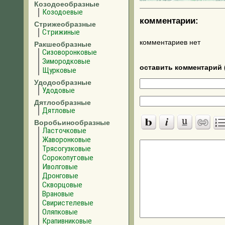
Козодоеобразные
Козодоевые
комментарии:
Стрижеобразные
Стрижиные
комментариев нет
Ракшеобразные
Сизоворонковые
Зимородковые
оставить комментарий 
Щурковые
Удодообразные
Удодовые
Дятлообразные
Дятловые
Воробьинообразные
Ласточковые
Жаворонковые
Трясогузковые
Сорокопутовые
Иволговые
Дронговые
Скворцовые
Врановые
Свиристелевые
Оляпковые
Крапивниковые