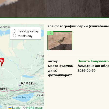
все фотографии серии (кликабель
hybrid.grey.day
1
terrain.day
автор:
Никита Кануннико
место съемки:
Алматинская обла
дата:
2026-05-30
фотоаппарат:
Leaflet
|
©
HERE maps