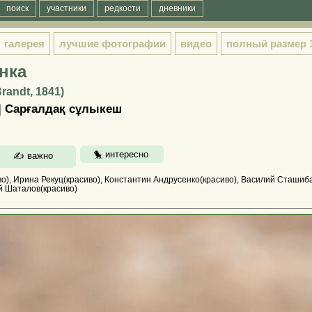
поиск
участники
редкости
дневники
галерея
лучшие фотографии
видео
полный размер
нка
randt, 1841)
 | Сарғалдақ сұлыкеш
о), Ирина Рекуц(красиво), Константин Андрусенко(красиво), Василий Сташиба(
й Шаталов(красиво)