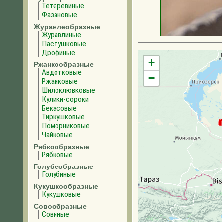
Тетеревиные
Фазановые
Журавлеобразные
Журавлиные
Пастушковые
Дрофиные
+
Ржанкообразные
Авдотковые
−
Ржанковые
Шилоклювковые
Кулики-сороки
Бекасовые
Тиркушковые
Поморниковые
Чайковые
Рябкообразные
Рябковые
Голубеобразные
Голубиные
Кукушкообразные
Кукушковые
Совообразные
Совиные