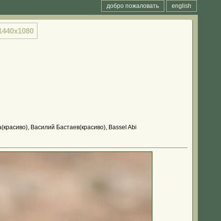
добро пожаловать
english
1440x1080
красиво), Василий Бастаев(красиво), Bassel Abi