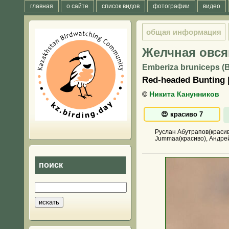
главная
о сайте
список видов
фотографии
видео
общая информация
Желчная овся
Emberiza bruniceps (B
Red-headed Bunting
©
Никита Канунников
Руслан Абутрапов(красив
Jummaa(красиво), Андре
поиск