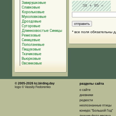
Завирушковые
Славковые
Корольковые
Мухоловковые
Дроздовые
Суторовые
Длиннохвостые Синицы
* все поля обязательны 
Ремезовые
Синицевые
Поползневые
Пищуховые
Ткачиковые
Вьюрковые
Овсянковые
© 2005-2026 kz.birding.day
разделы сайта
logo © Vassily Fedorenko
о сайте
дневники
редкости
неопознанные птицы
конкурс "Большой Год"
лучшие фото месяца