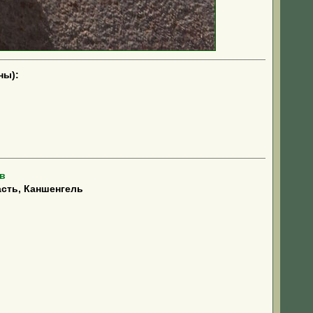
ны):
в
сть, Каншенгель