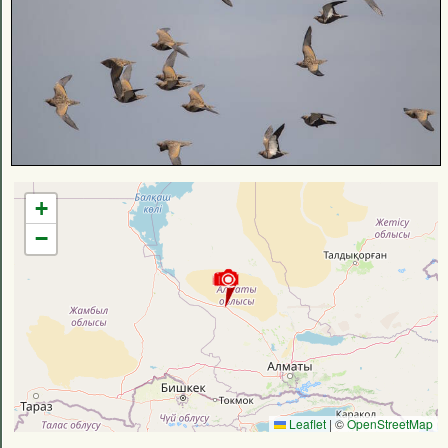
+
−
Leaflet
|
©
OpenStreetMap