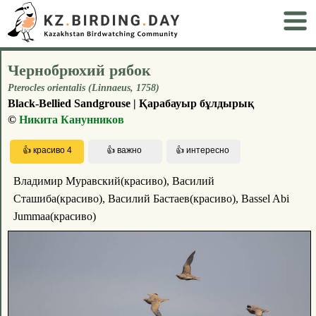
Чернобрюхий рябок
Pterocles orientalis (Linnaeus, 1758)
Black-Bellied Sandgrouse | Қарабауыр бұлдырық
©
Никита Канунников
Владимир Муравский(красиво), Василий
Сташиба(красиво), Василий Бастаев(красиво), Bassel Abi
Jummaa(красиво)