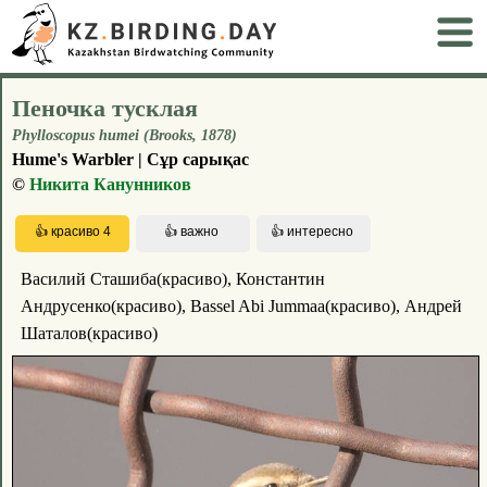
Пеночка тусклая
Phylloscopus humei (Brooks, 1878)
Hume's Warbler | Сұр сарықас
©
Никита Канунников
Василий Сташиба(красиво), Константин
Андрусенко(красиво), Bassel Abi Jummaa(красиво), Андрей
Шаталов(красиво)