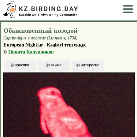
Обыкновенный козодой
Caprimulgus europaeus (Linnaeus, 1758)
European Nightjar | Кәдімгі тентекқұс
©
Никита Канунников