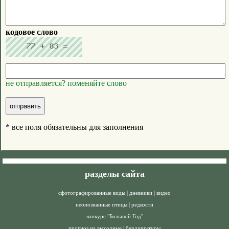
кодовое слово
не отправляется? поменяйте слово
* все поля обязательны для заполнения
разделы сайта
сфотографированные виды
|
дневники
|
видео
неопознанные птицы
|
редкости
конкурс "Большой Год"
прогноз на выходные
|
бердинг-туры