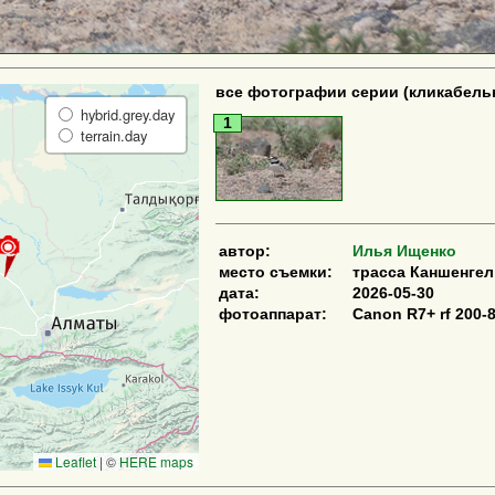
все фотографии серии (кликабель
hybrid.grey.day
1
terrain.day
автор:
Илья Ищенко
место съемки:
трасса Каншенгел
дата:
2026-05-30
фотоаппарат:
Canon R7+ rf 200
Leaflet
|
©
HERE maps