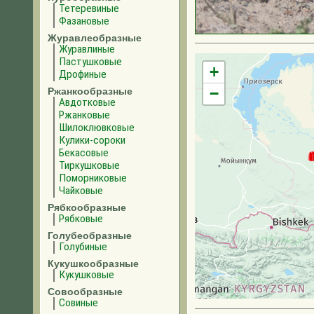
Тетеревиные
Фазановые
Журавлеобразные
Журавлиные
Пастушковые
+
Дрофиные
−
Ржанкообразные
Авдотковые
Ржанковые
Шилоклювковые
Кулики-сороки
Бекасовые
Тиркушковые
Поморниковые
Чайковые
Рябкообразные
Рябковые
Голубеобразные
Голубиные
Кукушкообразные
Кукушковые
Совообразные
Совиные