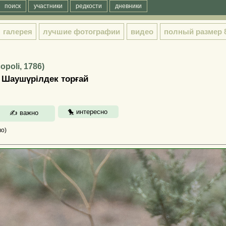
поиск
участники
редкости
дневники
галерея
лучшие фотографии
видео
полный размер
opoli, 1786)
 | Шаушүрілдек торғай
о)