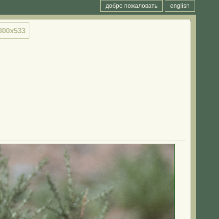
добро пожаловать
english
800x533