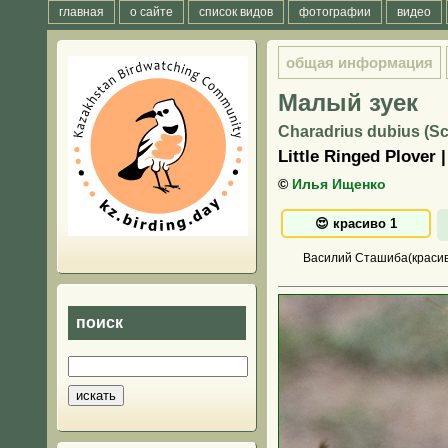
главная
о сайте
список видов
фотографии
видео
общая информация
Малый зуек
Charadrius dubius (Sc
Little Ringed Plover
©
Илья Ищенко
Василий Сташиба(красив
поиск