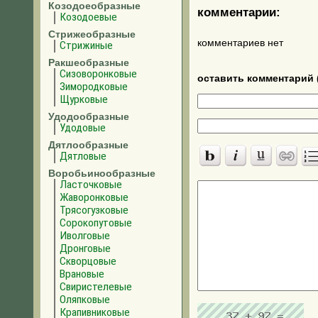
Козодоеобразные
комментарии:
Козодоевые
Стрижеобразные
комментариев нет
Стрижиные
Ракшеобразные
Сизоворонковые
оставить комментарий 
Зимородковые
Щурковые
Удодообразные
Удодовые
Дятлообразные
Дятловые
Воробьинообразные
Ласточковые
Жаворонковые
Трясогузковые
Сорокопутовые
Иволговые
Дронговые
Скворцовые
Врановые
Свиристелевые
Оляпковые
Крапивниковые