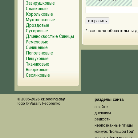
Завирушковые
Славковые
Корольковые
Мухоловковые
Дроздовые
Суторовые
* все поля обязательны 
Длиннохвостые Синицы
Ремезовые
Синицевые
Поползневые
Пищуховые
Ткачиковые
Вьюрковые
Овсянковые
© 2005-2026 kz.birding.day
разделы сайта
logo © Vassily Fedorenko
о сайте
дневники
редкости
неопознанные птицы
конкурс "Большой Год"
лучшие фото месяца