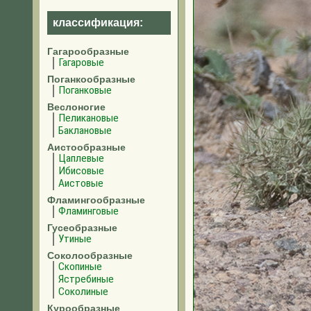
классификация:
Гагарообразные
Гагаровые
Поганкообразные
Поганковые
Веслоногие
Пеликановые
Баклановые
Аистообразные
Цаплевые
Ибисовые
Аистовые
Фламингообразные
Фламинговые
Гусеобразные
Утиные
Соколообразные
Скопиные
Ястребиные
Соколиные
Курообразные