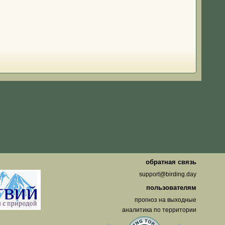
о
обратная связь
support@birding.day
пользователям
прогноз на выходные
аналитика по территории