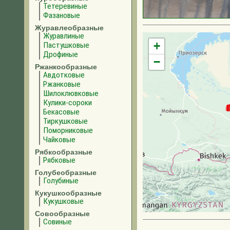
Тетеревиные
Фазановые
Журавлеобразные
Журавлиные
+
Пастушковые
Дрофиные
−
Ржанкообразные
Авдотковые
Ржанковые
Шилоклювковые
Кулики-сороки
Бекасовые
Тиркушковые
Поморниковые
Чайковые
Рябкообразные
Рябковые
Голубеобразные
Голубиные
Кукушкообразные
Кукушковые
Совообразные
Совиные