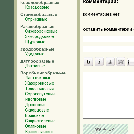
комментарии:
Козодоеобразные
Козодоевые
Стрижеобразные
комментариев нет
Стрижиные
Ракшеобразные
оставить комментарий 
Сизоворонковые
Зимородковые
Щурковые
Удодообразные
Удодовые
Дятлообразные
Дятловые
Воробьинообразные
Ласточковые
Жаворонковые
Трясогузковые
Сорокопутовые
Иволговые
Дронговые
Скворцовые
Врановые
Свиристелевые
Оляпковые
Крапивниковые