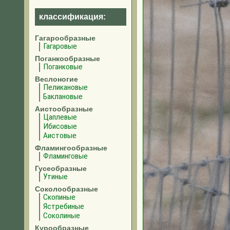
классификация:
Гагарообразные
Гагаровые
Поганкообразные
Поганковые
Веслоногие
Пеликановые
Баклановые
Аистообразные
Цаплевые
Ибисовые
Аистовые
Фламингообразные
Фламинговые
Гусеобразные
Утиные
Соколообразные
Скопиные
Ястребиные
Соколиные
Курообразные