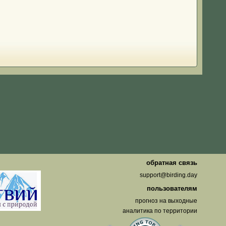
о
обратная связь
support@birding.day
пользователям
прогноз на выходные
аналитика по территории