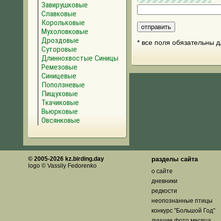
Завирушковые
Славковые
Корольковые
Мухоловковые
Дроздовые
* все поля обязательны 
Суторовые
Длиннохвостые Синицы
Ремезовые
Синицевые
Поползневые
Пищуховые
Ткачиковые
Вьюрковые
Овсянковые
© 2005-2026 kz.birding.day
разделы сайта
logo © Vassily Fedorenko
о сайте
дневники
редкости
неопознанные птицы
конкурс "Большой Год"
лучшие фото месяца