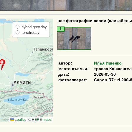
все фотографии серии (кликабель
hybrid.grey.day
1
terrain.day
автор:
Илья Ищенко
место съемки:
трасса Каншенгел
дата:
2026-05-30
фотоаппарат:
Canon R7+ rf 200
Leaflet
|
©
HERE maps