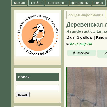
главная
о сайте
список видов
фотографии
видео
общая информация
Деревенская 
Hirundo rustica (Linna
Barn Swallow | Қыс
©
Илья Ищенко
поиск