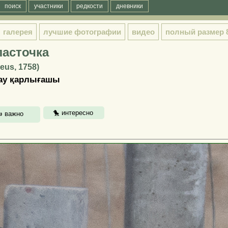
поиск
участники
редкости
дневники
галерея
лучшие фотографии
видео
полный размер
ласточка
eus, 1758)
тау қарлығашы