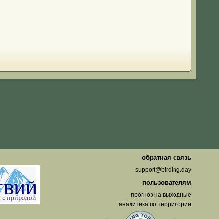
о
обратная связь
support@birding.day
пользователям
прогноз на выходные
аналитика по территории