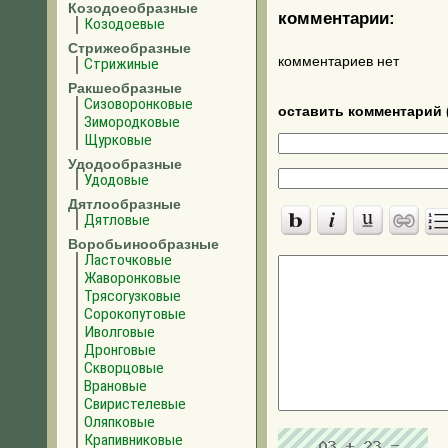
Козодоеобразные
комментарии:
Козодоевые
Стрижеобразные
комментариев нет
Стрижиные
Ракшеобразные
Сизоворонковые
оставить комментарий 
Зимородковые
Щурковые
Удодообразные
Удодовые
Дятлообразные
Дятловые
Воробьинообразные
Ласточковые
Жаворонковые
Трясогузковые
Сорокопутовые
Иволговые
Дронговые
Скворцовые
Врановые
Свиристелевые
Оляпковые
Крапивниковые