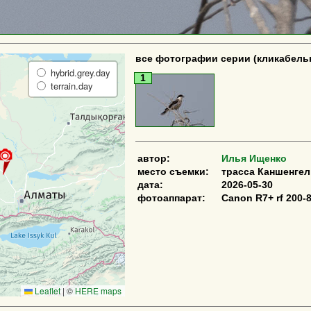
все фотографии серии (кликабель
hybrid.grey.day
1
terrain.day
автор:
Илья Ищенко
место съемки:
трасса Каншенгел
дата:
2026-05-30
фотоаппарат:
Canon R7+ rf 200
Leaflet
|
©
HERE maps