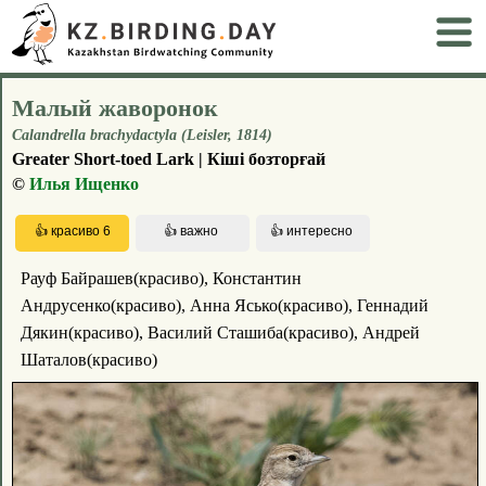
Малый жаворонок
Calandrella brachydactyla (Leisler, 1814)
Greater Short-toed Lark | Кіші бозторғай
©
Илья Ищенко
Рауф Байрашев(красиво), Константин
Андрусенко(красиво), Анна Ясько(красиво), Геннадий
Дякин(красиво), Василий Сташиба(красиво), Андрей
Шаталов(красиво)