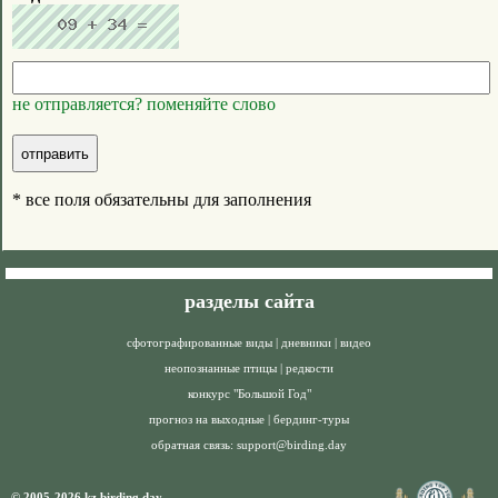
не отправляется? поменяйте слово
* все поля обязательны для заполнения
разделы сайта
сфотографированные виды
|
дневники
|
видео
неопознанные птицы
|
редкости
конкурс "Большой Год"
прогноз на выходные
|
бердинг-туры
обратная связь:
support@birding.day
© 2005-2026 kz.birding.day