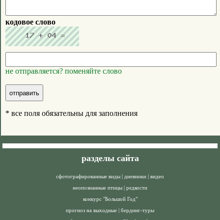
кодовое слово
не отправляется? поменяйте слово
* все поля обязательны для заполнения
разделы сайта
сфотографированные виды
|
дневники
|
видео
неопознанные птицы
|
редкости
конкурс "Большой Год"
прогноз на выходные
|
бердинг-туры