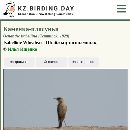
Каменка-плясунья
Oenanthe isabellina (Temminck, 1829)
Isabelline Wheatear | Шыбжың тасшымшық
©
Илья Ищенко