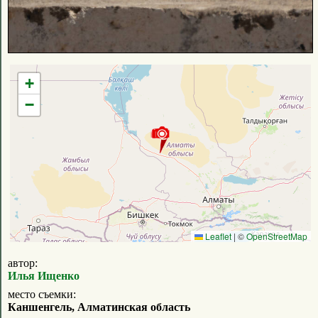
+
−
Leaflet
|
©
OpenStreetMap
автор:
Илья Ищенко
место съемки:
Каншенгель, Алматинская область