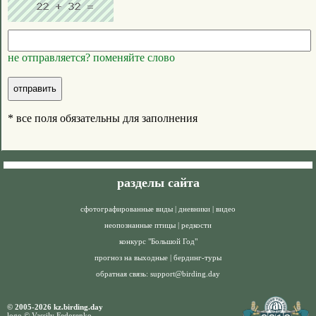
не отправляется? поменяйте слово
* все поля обязательны для заполнения
разделы сайта
сфотографированные виды
|
дневники
|
видео
неопознанные птицы
|
редкости
конкурс "Большой Год"
прогноз на выходные
|
бердинг-туры
обратная связь:
support@birding.day
© 2005-2026 kz.birding.day
logo © Vassily Fedorenko