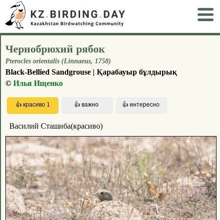
Чернобрюхий рябок
Pterocles orientalis (Linnaeus, 1758)
Black-Bellied Sandgrouse | Қарабауыр бұлдырық
©
Илья Ищенко
Василий Сташиба(красиво)