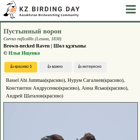
Пустынный ворон
Corvus ruficollis (Lesson, 1830)
Brown-necked Raven | Шөл құзғыны
©
Илья Ищенко
Bassel Abi Jummaa(красиво), Нурум Сагалиев(красиво),
Константин Андрусенко(красиво), Анна Ясько(красиво),
Андрей Шаталов(красиво)