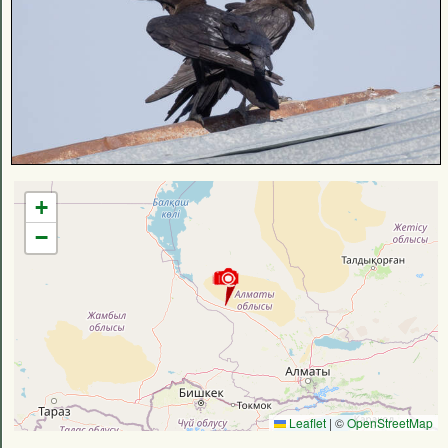
+
−
Leaflet
|
©
OpenStreetMap