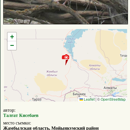
+
−
Leaflet
|
©
OpenStreetMap
автор:
Талғат Кисебаев
место съемки:
Жамбылская область, Мойынкумский район