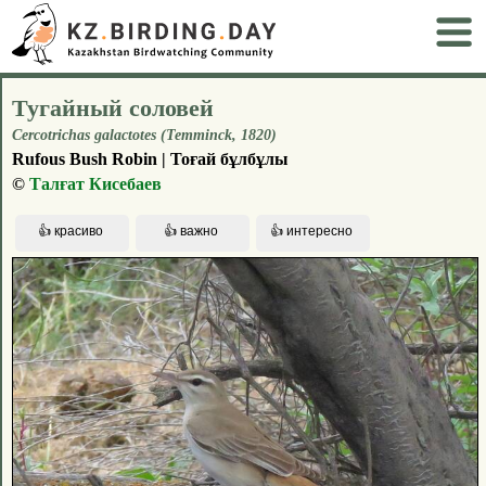
Тугайный соловей
Cercotrichas galactotes (Temminck, 1820)
Rufous Bush Robin | Тоғай бұлбұлы
©
Талғат Кисебаев