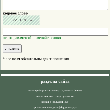
кодовое слово
не отправляется? поменяйте слово
* все поля обязательны для заполнения
разделы сайта
сфотографированные виды
|
дневники
|
видео
неопознанные птицы
|
редкости
конкурс "Большой Год"
прогноз на выходные
|
бердинг-туры