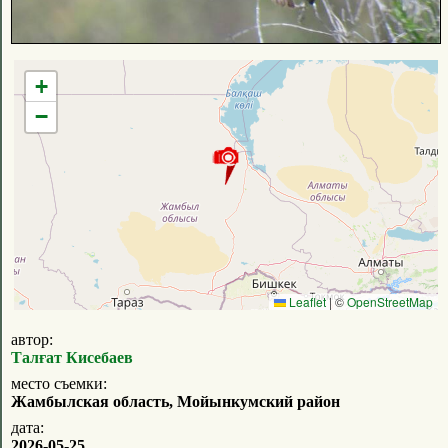
+
−
Leaflet
|
©
OpenStreetMap
автор:
Талғат Кисебаев
место съемки:
Жамбылская область, Мойынкумский район
дата:
2026-05-25