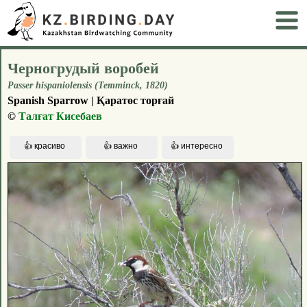
Черногрудый воробей
Passer hispaniolensis (Temminck, 1820)
Spanish Sparrow | Қаратөс торғай
©
Талғат Кисебаев