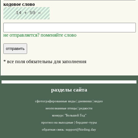
кодовое слово
не отправляется? поменяйте слово
* все поля обязательны для заполнения
разделы сайта
сфотографированные виды
|
дневники
|
видео
неопознанные птицы
|
редкости
конкурс "Большой Год"
прогноз на выходные
|
бердинг-туры
обратная связь:
support@birding.day