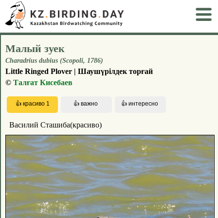
Малый зуек
Charadrius dubius (Scopoli, 1786)
Little Ringed Plover | Шаушүрілдек торғай
©
Талғат Кисебаев
Василий Сташиба(красиво)