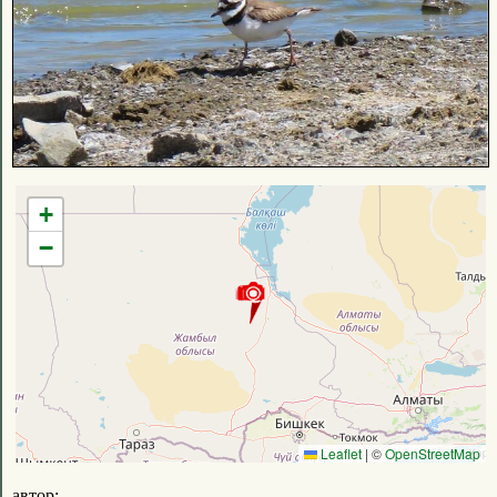
+
−
Leaflet
|
©
OpenStreetMap
автор: