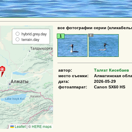
все фотографии серии (кликабель
hybrid.grey.day
2
1
terrain.day
автор:
Талғат Кисебаев
место съемки:
Алматинская обл
дата:
2026-05-29
фотоаппарат:
Canon SX60 HS
Leaflet
|
©
HERE maps