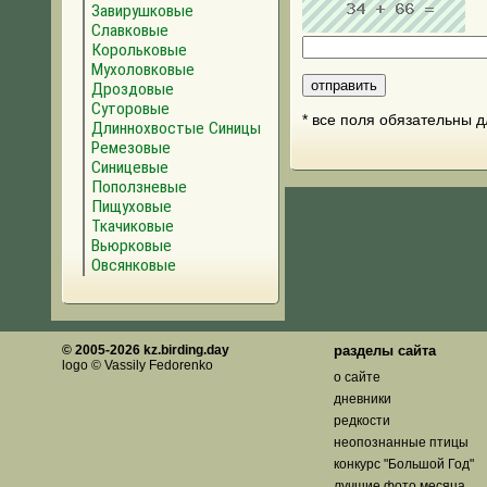
Завирушковые
Славковые
Корольковые
Мухоловковые
Дроздовые
Суторовые
* все поля обязательны 
Длиннохвостые Синицы
Ремезовые
Синицевые
Поползневые
Пищуховые
Ткачиковые
Вьюрковые
Овсянковые
© 2005-2026 kz.birding.day
разделы сайта
logo © Vassily Fedorenko
о сайте
дневники
редкости
неопознанные птицы
конкурс "Большой Год"
лучшие фото месяца