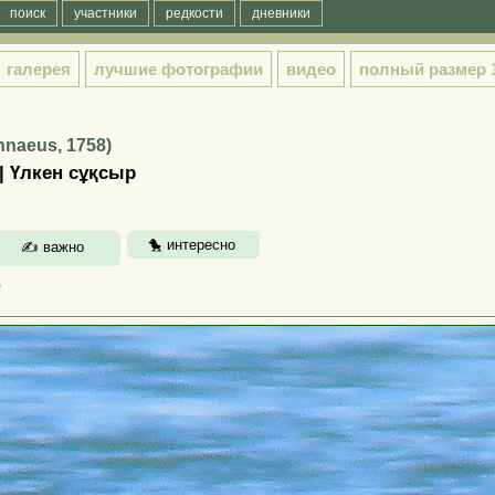
поиск
участники
редкости
дневники
галерея
лучшие фотографии
видео
полный размер
innaeus, 1758)
 | Үлкен сұқсыр
)