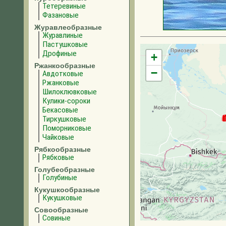
Тетеревиные
Фазановые
Журавлеобразные
Журавлиные
Пастушковые
Дрофиные
+
Ржанкообразные
−
Авдотковые
Ржанковые
Шилоклювковые
Кулики-сороки
Бекасовые
Тиркушковые
Поморниковые
Чайковые
Рябкообразные
Рябковые
Голубеобразные
Голубиные
Кукушкообразные
Кукушковые
Совообразные
Совиные