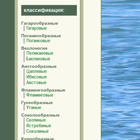
классификация:
Гагарообразные
Гагаровые
Поганкообразные
Поганковые
Веслоногие
Пеликановые
Баклановые
Аистообразные
Цаплевые
Ибисовые
Аистовые
Фламингообразные
Фламинговые
Гусеобразные
Утиные
Соколообразные
Скопиные
Ястребиные
Соколиные
Курообразные