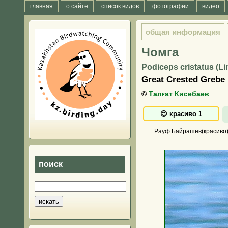
главная
о сайте
список видов
фотографии
видео
общая информация
Чомга
Podiceps cristatus (L
Great Crested Grebe
©
Талғат Кисебаев
Рауф Байрашев(красиво
поиск