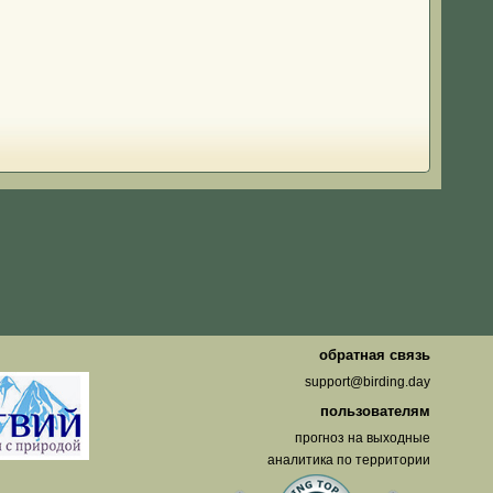
о
обратная связь
support@birding.day
пользователям
прогноз на выходные
аналитика по территории