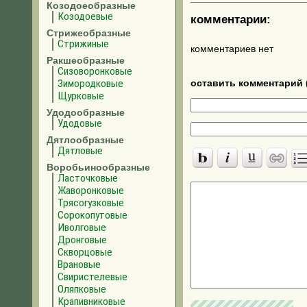
Козодоеобразные
Козодоевые
комментарии:
Стрижеобразные
Стрижиные
комментариев нет
Ракшеобразные
Сизоворонковые
Зимородковые
оставить комментарий 
Щурковые
Удодообразные
Удодовые
Дятлообразные
Дятловые
Воробьинообразные
Ласточковые
Жаворонковые
Трясогузковые
Сорокопутовые
Иволговые
Дронговые
Скворцовые
Врановые
Свиристелевые
Оляпковые
Крапивниковые