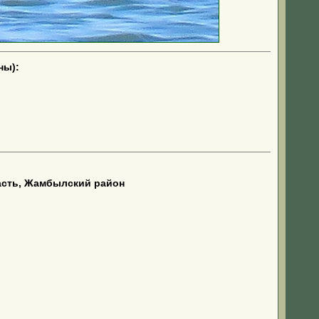
ны):
асть, Жамбылский район